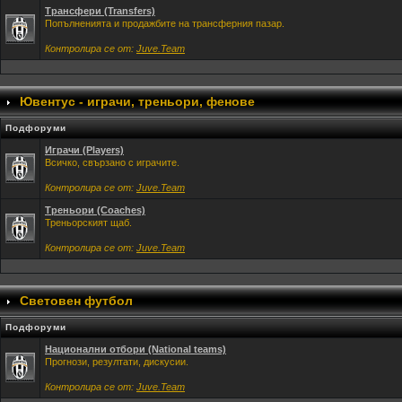
Трансфери (Transfers)
Попълненията и продажбите на трансферния пазар.
Контролира се от:
Juve.Team
Ювентус - играчи, треньори, фенове
Подфоруми
Играчи (Players)
Всичко, свързано с играчите.
Контролира се от:
Juve.Team
Треньори (Coaches)
Треньорският щаб.
Контролира се от:
Juve.Team
Световен футбол
Подфоруми
Национални отбори (National teams)
Прогнози, резултати, дискусии.
Контролира се от:
Juve.Team