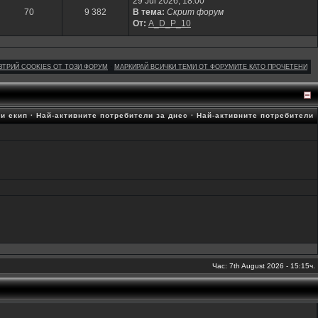
29 Jul 2026, 18:00
70
9 382
В тема:
Скрит форум
От:
A_D_P_10
ЗТРИЙ COOKIES ОТ ТОЗИ ФОРУМ
·
МАРКИРАЙ ВСИЧКИ ТЕМИ ОТ ФОРУМИТЕ КАТО ПРОЧЕТЕНИ
и екип
·
Най-активните потребители за днес
·
Най-активните потребители
Час: 7th August 2026 - 15:15ч.