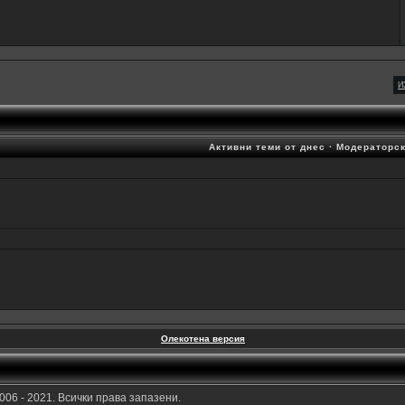
И
Активни теми от днес
·
Модераторск
Олекотена версия
006 - 2021. Всички права запазени.