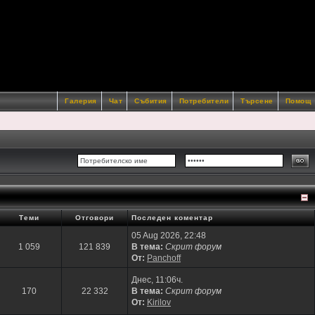
Галерия
Чат
Събития
Потребители
Търсене
Помощ
Теми
Отговори
Последен коментар
05 Aug 2026, 22:48
1 059
121 839
В тема:
Скрит форум
От:
Panchoff
Днес, 11:06ч.
170
22 332
В тема:
Скрит форум
От:
Kirilov