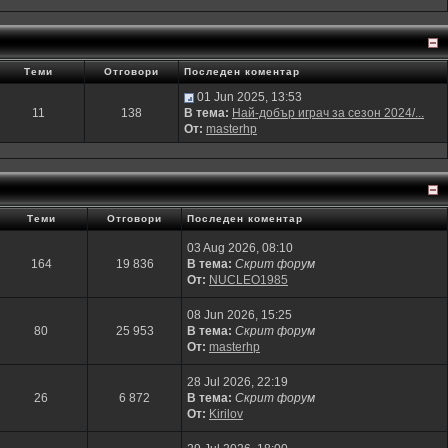
Теми
Отговори
Последен коментар
01 Jun 2025, 13:53
11
138
В тема:
Най-добър играч за сезон 2024/...
От:
masterhp
Теми
Отговори
Последен коментар
03 Aug 2026, 08:10
164
19 836
В тема:
Скрит форум
От:
NUCLEO1985
08 Jun 2026, 15:25
80
25 953
В тема:
Скрит форум
От:
masterhp
28 Jul 2026, 22:19
26
6 872
В тема:
Скрит форум
От:
Kirilov