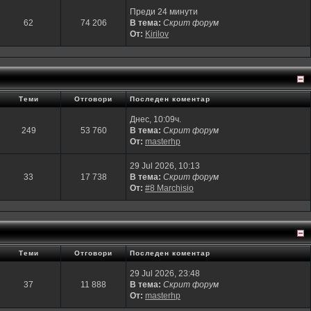
Преди 24 минути
62
74 206
В тема:
Скрит форум
От:
Kirilov
Теми
Отговори
Последен коментар
Днес, 10:09ч.
249
53 760
В тема:
Скрит форум
От:
masterhp
29 Jul 2026, 10:13
33
17 738
В тема:
Скрит форум
От:
#8 Marchisio
Теми
Отговори
Последен коментар
29 Jul 2026, 23:48
37
11 888
В тема:
Скрит форум
От:
masterhp