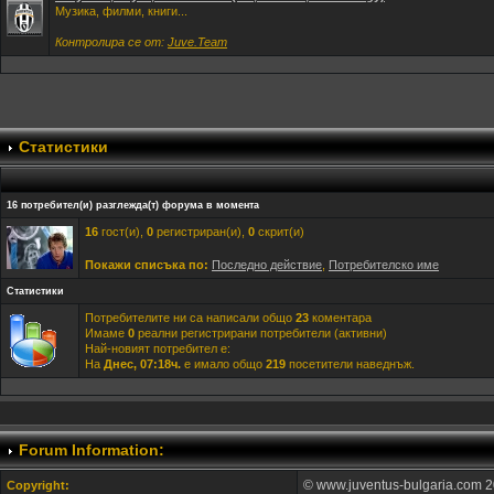
Музика, филми, книги...
Контролира се от:
Juve.Team
Статистики
16 потребител(и) разглежда(т) форума в момента
16
гост(и),
0
регистриран(и),
0
скрит(и)
Покажи списъка по:
Последно действие
,
Потребителско име
Статистики
Потребителите ни са написали общо
23
коментара
Имаме
0
реални регистрирани потребители (активни)
Най-новият потребител е:
На
Днес, 07:18ч.
е имало общо
219
посетители наведнъж.
Forum Information:
© www.juventus-bulgaria.com 2
Copyright: