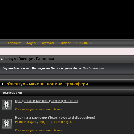
Уебсайт
Видео
Футбол
Билети
ПРАВИЛА
Форум Ювентус - България
Здравейте отново! Последното Ви посещение беше:
Преди минута
Ювентус - мачове, новини, трансфери
Подфоруми
Предстоящи мачове (Coming matches)
Контролира се от:
Juve.Team
Новини и дискусии (Team news and discussions)
Новини и дискусии, свързани с клуба.
Контролира се от:
Juve.Team