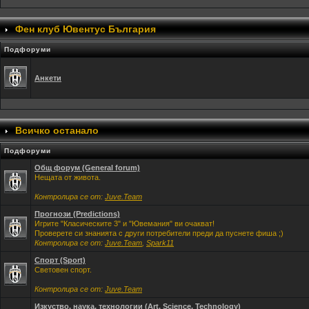
Фен клуб Ювентус България
Подфоруми
Анкети
Всичко останало
Подфоруми
Общ форум (General forum)
Нещата от живота.
Контролира се от:
Juve.Team
Прогнози (Predictions)
Игрите "Класическите 3" и "Ювемания" ви очакват!
Проверете си знанията с други потребители преди да пуснете фиша ;)
Контролира се от:
Juve.Team
,
Spark11
Спорт (Sport)
Световен спорт.
Контролира се от:
Juve.Team
Изкуство, наука, технологии (Art, Science, Technology)