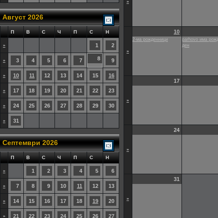
»
Август 2026
10
П
В
С
Ч
П
С
Н
2-ма рожденници
parhovo има рож
1
2
»
ден
»
8
3
4
5
6
7
9
»
10
11
12
13
14
15
16
»
17
17
18
19
20
21
22
23
»
»
24
25
26
27
28
29
30
»
31
»
24
Септември 2026
»
П
В
С
Ч
П
С
Н
1
2
3
4
5
6
»
31
7
8
9
10
11
12
13
»
»
14
15
16
17
18
19
20
»
21
22
23
24
25
26
27
»