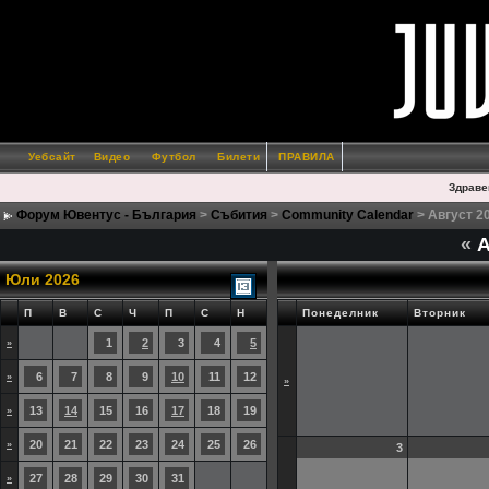
Уебсайт
Видео
Футбол
Билети
ПРАВИЛА
Здраве
Форум Ювентус - България
>
Събития
>
Community Calendar
> Август 2
«
А
Юли 2026
П
В
С
Ч
П
С
Н
Понеделник
Вторник
1
2
3
4
5
»
6
7
8
9
10
11
12
»
»
13
14
15
16
17
18
19
»
20
21
22
23
24
25
26
»
3
27
28
29
30
31
»