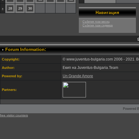
28
29
30
»
Навигация
·
Събития този месец
·
Събития тази седмица
Forum Information:
© www.juventus-bulgaria.com 2006 - 2021. 
Copyright:
Екип на Juventus-Bulgaria.Team
Author:
Un Grande Amore
Powered by:
Partners:
Powered B
free visitor counters