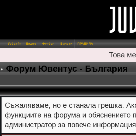
Уебсайт
Видео
Футбол
Билети
ПРАВИЛА
Това ме
Форум Ювентус - България
Съжалявамe, но е станала грешка. Ак
функциите на форума и обяснението п
администратор за повече информация