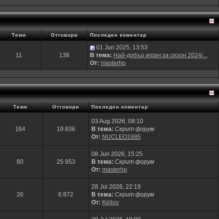
Теми
Отговори
Последен коментар
01 Jun 2025, 13:53
11
138
В тема:
Най-добър играч за сезон 2024/...
От:
masterhp
Теми
Отговори
Последен коментар
03 Aug 2026, 08:10
164
19 836
В тема:
Скрит форум
От:
NUCLEO1985
08 Jun 2026, 15:25
80
25 953
В тема:
Скрит форум
От:
masterhp
28 Jul 2026, 22:19
26
6 872
В тема:
Скрит форум
От:
Kirilov