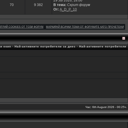
29 Jul 2026, 18:00
70
9 382
В тема:
Скрит форум
От:
A_D_P_10
ЗТРИЙ COOKIES ОТ ТОЗИ ФОРУМ
·
МАРКИРАЙ ВСИЧКИ ТЕМИ ОТ ФОРУМИТЕ КАТО ПРОЧЕТЕНИ
и екип
·
Най-активните потребители за днес
·
Най-активните потребители
Час: 6th August 2026 - 00:25ч.