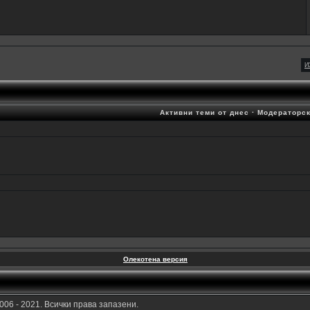
И
Активни теми от днес
·
Модераторск
Олекотена версия
006 - 2021. Всички права запазени.