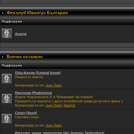
Фен клуб Ювентус България
Подфоруми
Анкети
Всичко останало
Подфоруми
Общ форум (General forum)
Нещата от живота.
Контролира се от:
Juve.Team
Прогнози (Predictions)
Игрите "Класическите 3" и "Ювемания" ви очакват!
Проверете си знанията с други потребители преди да пуснете фиша ;)
Контролира се от:
Juve.Team
,
Spark11
Спорт (Sport)
Световен спорт.
Контролира се от:
Juve.Team
Изкуство, наука, технологии (Art, Science, Technology)