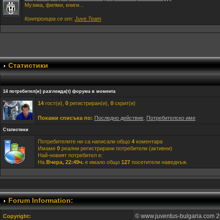
Музика, филми, книги...
Контролира се от:
Juve.Team
Статистики
14 потребител(и) разглежда(т) форума в момента
14
гост(и),
0
регистриран(и),
0
скрит(и)
Покажи списъка по:
Последно действие
,
Потребителско име
Статистики
Потребителите ни са написали общо
4
коментара
Имаме
0
реални регистрирани потребители (активни)
Най-новият потребител е:
На
Вчера, 22:49ч.
е имало общо
127
посетители наведнъж.
Forum Information:
© www.juventus-bulgaria.com 2
Copyright: