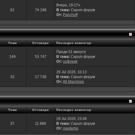
Вчера, 19:17ч.
62
74 188
В тема:
Скрит форум
От:
Panchoff
Теми
Отговори
Последен коментар
Преди 51 минути
249
53 747
В тема:
Скрит форум
От:
outbreak
29 Jul 2026, 10:13
33
17 738
В тема:
Скрит форум
От:
#8 Marchisio
Теми
Отговори
Последен коментар
29 Jul 2026, 23:48
37
11 888
В тема:
Скрит форум
От:
masterhp