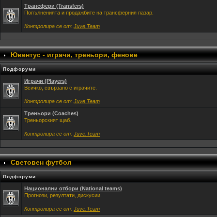
Трансфери (Transfers)
Попълненията и продажбите на трансферния пазар.
Контролира се от:
Juve.Team
Ювентус - играчи, треньори, фенове
Подфоруми
Играчи (Players)
Всичко, свързано с играчите.
Контролира се от:
Juve.Team
Треньори (Coaches)
Треньорският щаб.
Контролира се от:
Juve.Team
Световен футбол
Подфоруми
Национални отбори (National teams)
Прогнози, резултати, дискусии.
Контролира се от:
Juve.Team