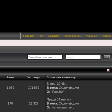
Галерия
Чат
Събития
Потребители
Търсене
Помощ
Теми
Отговори
Последен коментар
Вчера, 22:48ч.
1 059
121 839
В тема:
Скрит форум
От:
Panchoff
Преди 54 минути
170
22 327
В тема:
Скрит форум
От:
venomeno_vero