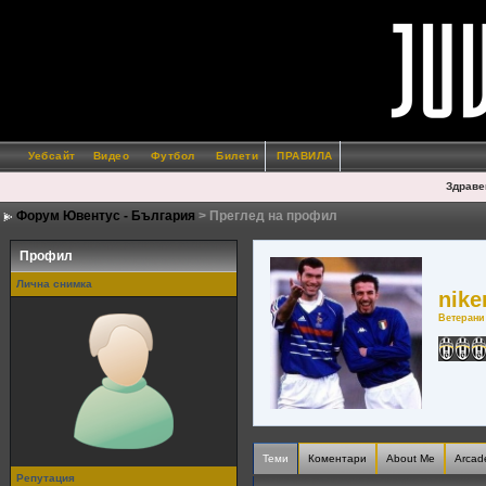
Уебсайт
Видео
Футбол
Билети
ПРАВИЛА
Здраве
Форум Ювентус - България
> Преглед на профил
Профил
Лична снимка
nike
Ветерани
Теми
Коментари
About Me
Arcad
Репутация