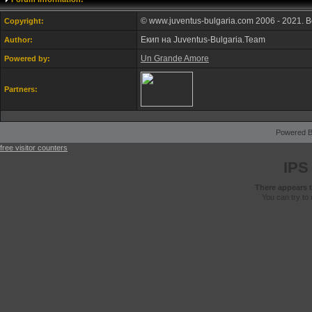
© www.juventus-bulgaria.com 2006 - 2021. 
Copyright:
Екип на Juventus-Bulgaria.Team
Author:
Un Grande Amore
Powered by:
Partners:
Powered B
free visitor counters
IPS
There appears t
You can try to 