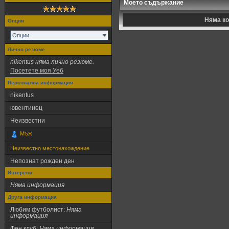
Моето съдържание
Няма ко
Опции
Опции
Лично резюме
nikentus няма лично резюме.
Посетете моя Уеб
Персонална информация
nikentus
ювентинец
Неизвестни
Мъж
Неизвестно местонахождение
Непознат рожден ден
Интереси
Няма информация
Друга информация
Любим футболист:
Няма
информация
Фен клуб:
Няма информация