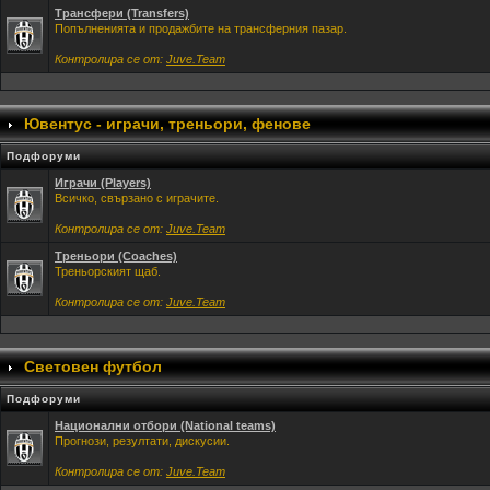
Трансфери (Transfers)
Попълненията и продажбите на трансферния пазар.
Контролира се от:
Juve.Team
Ювентус - играчи, треньори, фенове
Подфоруми
Играчи (Players)
Всичко, свързано с играчите.
Контролира се от:
Juve.Team
Треньори (Coaches)
Треньорският щаб.
Контролира се от:
Juve.Team
Световен футбол
Подфоруми
Национални отбори (National teams)
Прогнози, резултати, дискусии.
Контролира се от:
Juve.Team