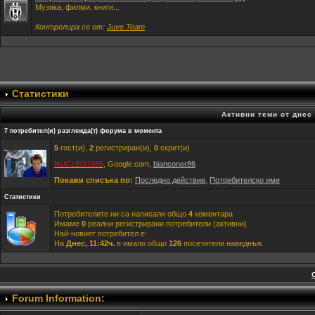
Музика, филми, книги...
Контролира се от:
Juve.Team
Статистики
Активни теми от днес
7 потребител(и) разглежда(т) форума в момента
5
гост(и),
2
регистриран(и),
0
скрит(и)
NUCLEO1985
, Google.com,
bianconer86
Покажи списъка по:
Последно действие
,
Потребителско име
Статистики
Потребителите ни са написали общо
4
коментара
Имаме
0
реални регистрирани потребители (активни)
Най-новият потребител е:
На
Днес, 11:42ч.
е имало общо
126
посетители наведнъж.
Forum Information: