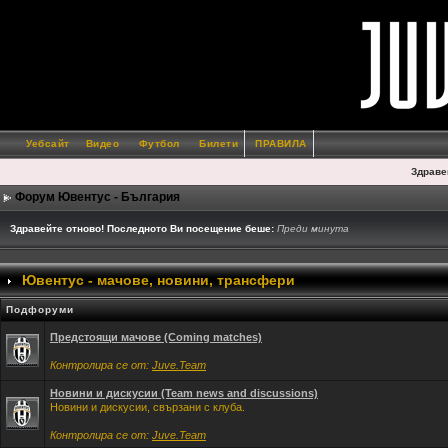
Уебсайт
Видео
Футбол
Билети
ПРАВИЛА
Здраве
Форум Ювентус - България
Здравейте отново! Последното Ви посещение беше:
Преди минута
Ювентус - мачове, новини, трансфери
Подфоруми
Предстоящи мачове (Coming matches)
Контролира се от:
Juve.Team
Новини и дискусии (Team news and discussions)
Новини и дискусии, свързани с клуба.
Контролира се от:
Juve.Team