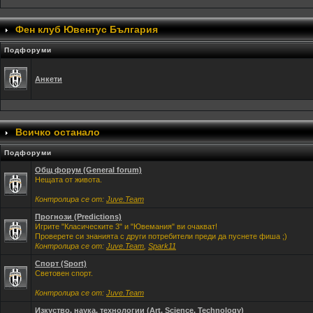
Фен клуб Ювентус България
Подфоруми
Анкети
Всичко останало
Подфоруми
Общ форум (General forum)
Нещата от живота.
Контролира се от:
Juve.Team
Прогнози (Predictions)
Игрите "Класическите 3" и "Ювемания" ви очакват!
Проверете си знанията с други потребители преди да пуснете фиша ;)
Контролира се от:
Juve.Team
,
Spark11
Спорт (Sport)
Световен спорт.
Контролира се от:
Juve.Team
Изкуство, наука, технологии (Art, Science, Technology)