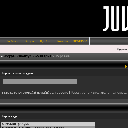
Уебсайт
Видео
Футбол
Билети
ПРАВИЛА
Здраве
Форум Ювентус - България
> Търсене
К
Търси с ключови думи
Въведете ключова(и) дума(и) за търсене
[
Разширено използване на помощ
Търси къде