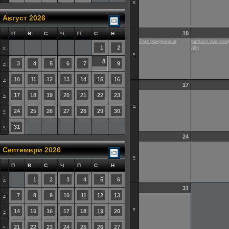
»
Август 2026
10
П
В
С
Ч
П
С
Н
2-ма рожденници
parhovo има рож
1
2
»
ден
»
8
3
4
5
6
7
9
»
10
11
12
13
14
15
16
»
17
17
18
19
20
21
22
23
»
»
24
25
26
27
28
29
30
»
31
»
24
Септември 2026
»
П
В
С
Ч
П
С
Н
1
2
3
4
5
6
»
31
7
8
9
10
11
12
13
»
»
14
15
16
17
18
19
20
»
21
22
23
24
25
26
27
»