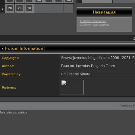
28
29
30
»
Навигация
·
Събития този месец
·
Събития тази седмица
Forum Information:
© www.juventus-bulgaria.com 2006 - 2021. 
Copyright:
Екип на Juventus-Bulgaria.Team
Author:
Un Grande Amore
Powered by:
Partners:
Powered B
free visitor counters