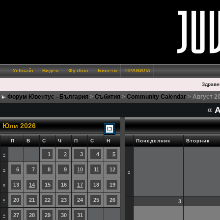
Уебсайт
Видео
Футбол
Билети
ПРАВИЛА
Здраве
Форум Ювентус - България
>
Събития
>
Community Calendar
> Август 2
«
А
Юли 2026
П
В
С
Ч
П
С
Н
Понеделник
Вторник
1
2
3
4
5
»
6
7
8
9
10
11
12
»
»
13
14
15
16
17
18
19
»
20
21
22
23
24
25
26
»
3
27
28
29
30
31
»