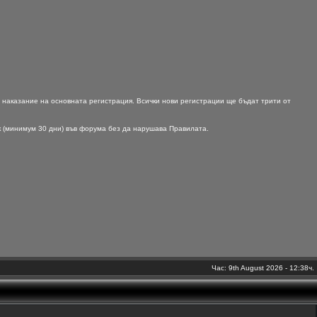
 наказание на основната регистрация. Всички нови регистрации ще бъдат трити от
к (минимум 30 дни) във форума без да нарушава Правилата.
Час: 9th August 2026 - 12:38ч.