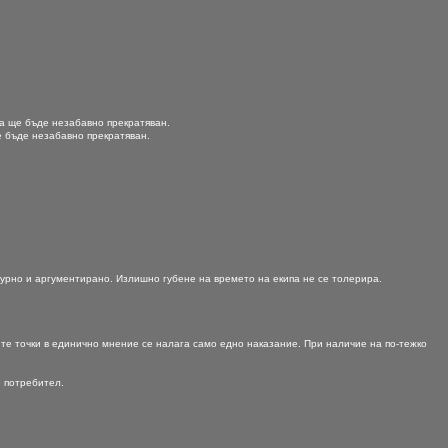
ма ще бъде незабавно прекратяван.
е бъде незабавно прекратяван.
лтурно и аргументирано. Излишно губене на времето на екипа не се толерира.
ните точки в единично мнение се налага само едно наказание. При наличие на по-тежко
е потребител.