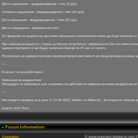
Трето нарушение - предупреждение + бан (3 дни)
Четвърто нарушение - предупреждение + бан (10 дни)
Пето нарушение - предупреждение + бан (30 дни)
Шесто нарушение - перманентен бан
По преценка на модератор при всяко нарушение в допълнение може да бъде налагано и н
При нова регистрация от страна на баннат потребител - перманентен бан на новата рег
администраторите и ще бъдат налагани банове по IP, ако се налага.
По решение на административно-модераторския екип нивото на предупреждение може да 
-----
В процес на разработване:
Наказания за модератори
Процедури за обжалване или оспорване на действия на административно-модераторски 
-----
Настоящите правила са в сила от 01.08.2011г. Екипът на Ювентус - България си запазва п
support Juve.Team
Forum Information:
© www.juventus-bulgaria.com 2
Copyright: