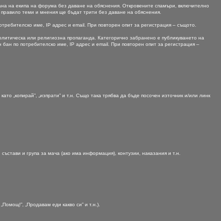
рана на екипа на форума без даване на обяснения. Откровените спамъри, включително
а правило теми и мнения ще бъдат трити без даване на обяснения.
ребителско име, IP адрес и email. При повторен опит за регистрация – същото.
олитическа или религиозна пропаганда. Категорично забранено е публикуването на
ан по потребителско име, IP адрес и email. При повторен опит за регистрация –
ато „копирай”, „изпрати” и т.н. Също така трябва да бъде посочен източник и/или линк
стави и група за мача (ако има информация), контузии, наказания и т.н.
омощ!”, „Продавам еди какво си” и т.н.).