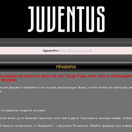
Здравейте
(
Вход
|
Регистрация
)
ПРАВИЛА
аваме ви приятен престой тук. За да бъде това така, е необходимо
а форума.
ите форуми е свободно и не изисква регистрация. Всеки, който желае да публикува св
а.
 отговаря на следните условия:
села могат да се включват картинки, текст или и двете. Картинката, ако има такава, трябв
0 пиксела на височина, а "Нормален" - с височина 50 пиксела. Имайте предвид тази информ