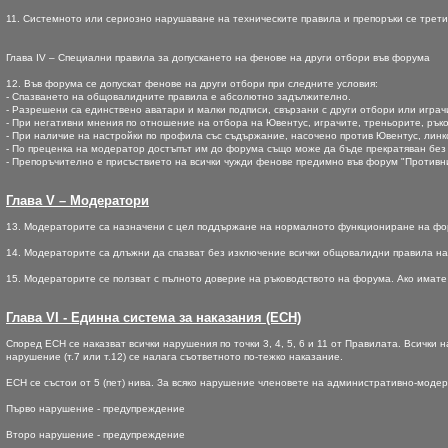
11. Системното или сериозно нарушаване на техническите правила и препоръки се трет
Глава IV – Специални правила за допускането на фенове на други отбори във форума
12. Във форума се допускат фенове на други отбори при следните условия:
- Спазването на общовалидните правила е абсолютно задължително.
- Разрешени са единствено аватари и малки подписи, свързани с други отбори или играч
- При негативни мнения по отношение на отбора на Ювентус, играчите, треньорите, ръко
- При наличие на настройки по профила със съдържание, насочено против Ювентус, линк
- По преценка на модератор достъпът им до форума също може да бъде прекратяван без
- Препоръчително е присъствието на всички чужди фенове предимно във форум "Противн
Глава V – Модератори
13. Модераторите са назначени с цел поддържане на нормалното функциониране на фор
14. Модераторите са длъжни да спазват без изключение всички общовалидни правила на ф
15. Модераторите се ползват с пълното доверие на ръководството на форума. Ако имате 
Глава VI - Единна система за наказания (ЕСН)
Според ЕСН се наказват всички нарушения по точки 3, 4, 5, 6 и 11 от Правилата. Всичк
нарушение (т.7 или т.12) се налага съответното по-тежко наказание.
ЕСН се състои от 5 (пет) нива. За всяко нарушение членовете на административно-моде
Първо нарушение - предупреждение
Второ нарушение - предупреждение