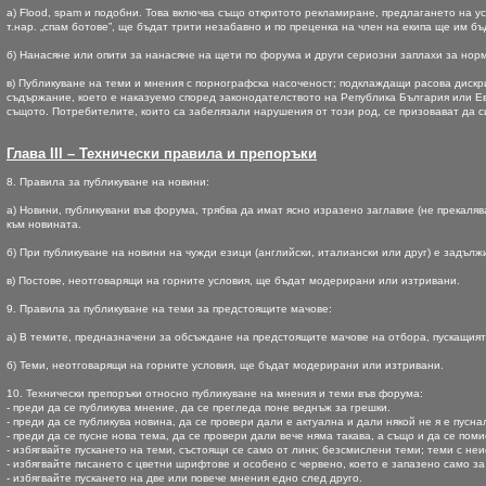
а) Flood, spam и подобни. Това включва също откритото рекламиране, предлагането на 
т.нар. „спам ботове”, ще бъдат трити незабавно и по преценка на член на екипа ще им 
б) Нанасяне или опити за нанасяне на щети по форума и други сериозни заплахи за нор
в) Публикуване на теми и мнения с порнографска насоченост; подклаждащи расова диск
съдържание, което е наказуемо според законодателството на Република България или Евр
същото. Потребителите, които са забелязали нарушения от този род, се призовават да 
Глава III – Технически правила и препоръки
8. Правила за публикуване на новини:
а) Новини, публикувани във форума, трябва да имат ясно изразено заглавие (не прекалява
към новината.
б) При публикуване на новини на чужди езици (английски, италиански или друг) е задъл
в) Постове, неотговарящи на горните условия, ще бъдат модерирани или изтривани.
9. Правила за публикуване на теми за предстоящите мачове:
а) В темите, предназначени за обсъждане на предстоящите мачове на отбора, пускащият 
б) Теми, неотговарящи на горните условия, ще бъдат модерирани или изтривани.
10. Технически препоръки относно публикуване на мнения и теми във форума:
- преди да се публикува мнение, да се прегледа поне веднъж за грешки.
- преди да се публикува новина, да се провери дали е актуална и дали някой не я е пусна
- преди да се пусне нова тема, да се провери дали вече няма такава, а също и да се поми
- избягвайте пускането на теми, състоящи се само от линк; безсмислени теми; теми с неи
- избягвайте писането с цветни шрифтове и особено с червено, което е запазено само 
- избягвайте пускането на две или повече мнения едно след друго.