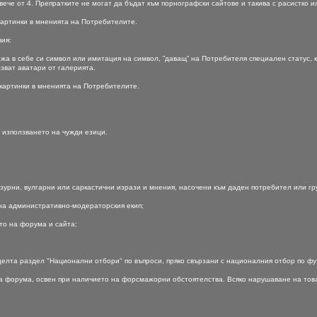
вече от 4. Препратките не могат да бъдат към порнографски сайтове и такива с расистко 
 картинки в мненията на Потребителите.
вия:
ржа в себе си символ или имитация на символ, ”даващ” на Потребителя специален статус, к
зват аватари от галерията.
 картинки в мненията на Потребителите.
 използването на чужди езици.
ензурни, вулгарни или саркастични изрази и мнения, насочени към даден потребител или г
 на административно-модераторския екип;
ето на форума и сайта;
целта раздел "Национални отбори" по въпроси, пряко свързани с националния отбор по фу
 на форума, освен при наличието на форсмажорни обстоятелства. Всяко нарушаване на тов