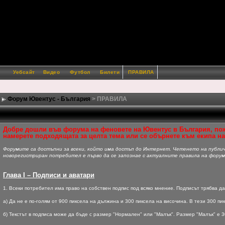
Уебсайт
Видео
Футбол
Билети
ПРАВИЛА
Форум Ювентус - България
> ПРАВИЛА
Добре дошли във форумa на феновете на Ювентус в България, пожел
намерете подходящата за целта тема или се обърнете към екипа н
Форумите са достъпни за всеки, който има достъп до Интернет. Четенето на публичн
новорегистриран потребител е първо да се запознае с актуалните правила на форум
Глава I – Подписи и аватари
1. Всеки потребител има право на собствен подпис под всяко мнение. Подписът трябва да
а) Да не е по-голям от 900 пиксела на дължина и 300 пиксела на височина. В тези 300 пик
б) Текстът в подписа може да бъде с размер "Нормален" или "Малък". Размер "Малък" е 3