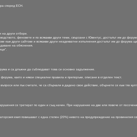
ира според ЕСН.
и на други отбори.
водството, феновете и по всякакви други теми, свързани с Ювентус, достъпът им до фору
ове към други сайтове и всякакви други неадекватни изпълнения достъпът им до форума щ
 даване на обяснения.
ици".
ума и са длъжни да съблюдават това си основно задължение.
орума, както и някои специални правила и препоръки, описани в отделен текст.
въпроси или пък считате, че са сбъркали в дадено свое действие, обърнете се към тях ку
и нарушения се третират по един и същ начин. При нарушение на две или повече от посоче
раторския екип повишават с една степен (20%) нивото на предупреждение на провинилия с