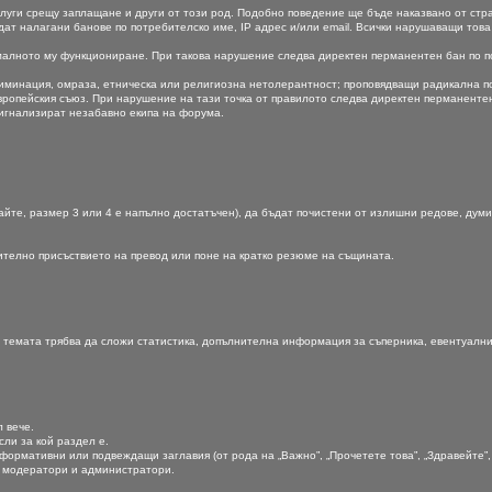
услуги срещу заплащане и други от този род. Подобно поведение ще бъде наказвано от ст
бъдат налагани банове по потребителско име, IP адрес и/или email. Всички нарушаващи тов
малното му функциониране. При такова нарушение следва директен перманентен бан по пот
риминация, омраза, етническа или религиозна нетолерантност; проповядващи радикална п
опейския съюз. При нарушение на тази точка от правилото следва директен перманентен б
сигнализират незабавно екипа на форума.
йте, размер 3 или 4 е напълно достатъчен), да бъдат почистени от излишни редове, думи к
жително присъствието на превод или поне на кратко резюме на същината.
темата трябва да сложи статистика, допълнителна информация за съперника, евентуални съ
л вече.
сли за кой раздел е.
формативни или подвеждащи заглавия (от рода на „Важно”, „Прочетете това”, „Здравейте”, „П
за модератори и администратори.