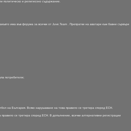
или политическо и религиозно съдържание.
акъвто има във форума за всички oт Juve.Team . Препратки на аватари към бавни сървъри
рупа потребители;
тбол на България. Всяко нарушаване на това правило се третира според ЕСН.
а правило се третира според ЕСН. В допълнение, всички алтернативни регистрации