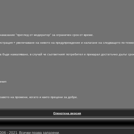
аказание "преглед от модератор" за ограничен срок от време.
истрация + увеличаване на нивото на предупреждение и налагане на следващото по-тежко
бъде намалявано, в случай че съответният потребител е прекарал достатъчно дълъг сро
екип
равото на промени, когато и както прецени за добре.
Олекотена версия
006 - 2021. Всички права запазени.