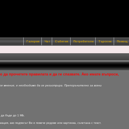
Галерия
Чат
Събития
Потребители
Търсене
Помощ
 да прочетете правилата и да ги спазвате. Ако имате въпроси,
ое мнение, е необходимо да се регистрира. Препоръчително за всеки
а да бъде до 1 Mb.
ация, ако подписът Ви е повече редове или картинка, съчетана с текст.