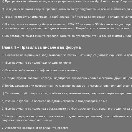
в) Препратки към сайтове в подписа са разрешени, като техният брой не може да бъде по
г) За подписите важат същите правила, каквито за публикуването на всички снимки и/или
2. Всеки потребител има право на свой аватар. Той трябва да отговаря на следните усло
а) Размерът му не може да бъде по-голям от 120х120 пиксела и 50 kb и не може да съдъ
или такива с чести сривове, ще бъдат премахвани. Потребителите имат правото да изпол
б) За аватарите важат същите правила, каквито за публикуването на всички снимки и/или
Глава II – Правила за писане във форума
3. Писането на кирилица е задължително за всички. Латиница се допуска единствено при
4. Във форума не се толерират следните прояви:
а) Всякакви забележки и конфликти на лична основа;
б) Обиди, псувни, заплахи, нападки, подигравки, прекалена ирония и всякакви други нец
в) Груби, заядливи или провокативни изказвания по адрес на чужди мнения или действия
г) Системен, груб offtopic и chat, особено в сериозните теми, свързани с администриран
д) Излишно губене на времето на административно-модераторския екип.
5. Във форума не се толерира обсъждането на български футбол, освен в отредения за 
6. Не се толерира използването на повече от една регистрация (ник) от потребителите
подлежат на незабавно изтриване.
7. Абсолютно забранени си следните прояви: