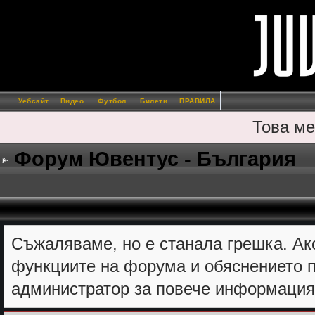
Уебсайт
Видео
Футбол
Билети
ПРАВИЛА
Това ме
Форум Ювентус - България
Съжалявамe, но е станала грешка. Ак
функциите на форума и обяснението п
администратор за повече информация