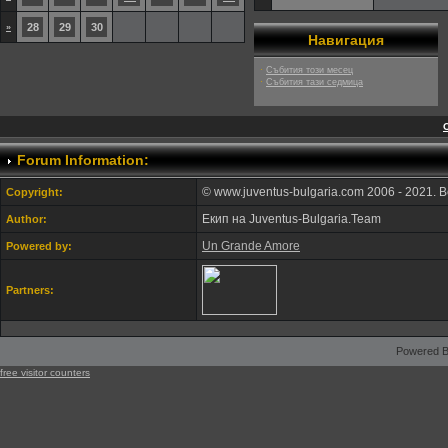
28
29
30
»
Навигация
·
Събития този месец
·
Събития тази седмица
Forum Information:
© www.juventus-bulgaria.com 2006 - 2021. 
Copyright:
Екип на Juventus-Bulgaria.Team
Author:
Un Grande Amore
Powered by:
Partners:
Powered B
free visitor counters