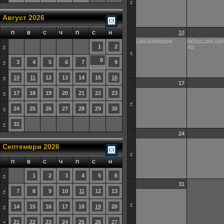
»
Август 2026
10
П
В
С
Ч
П
С
Н
2-ма рожденници
parhovo има рож
1
2
»
ден
»
8
3
4
5
6
7
9
»
10
11
12
13
14
15
16
»
17
17
18
19
20
21
22
23
»
»
24
25
26
27
28
29
30
»
31
»
24
Септември 2026
»
П
В
С
Ч
П
С
Н
1
2
3
4
5
6
»
31
7
8
9
10
11
12
13
»
»
14
15
16
17
18
19
20
»
21
22
23
24
25
26
27
»