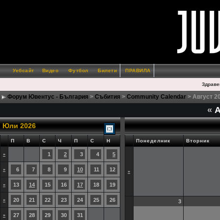
Уебсайт
Видео
Футбол
Билети
ПРАВИЛА
Здраве
Форум Ювентус - България
>
Събития
>
Community Calendar
> Август 2
«
А
Юли 2026
П
В
С
Ч
П
С
Н
Понеделник
Вторник
1
2
3
4
5
»
6
7
8
9
10
11
12
»
»
13
14
15
16
17
18
19
»
20
21
22
23
24
25
26
»
3
27
28
29
30
31
»