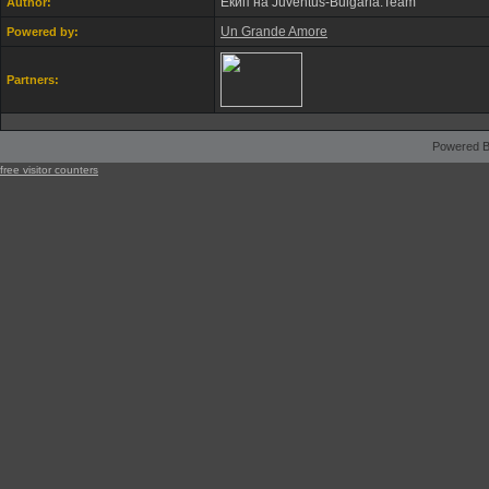
Екип на Juventus-Bulgaria.Team
Author:
Un Grande Amore
Powered by:
Partners:
Powered B
free visitor counters