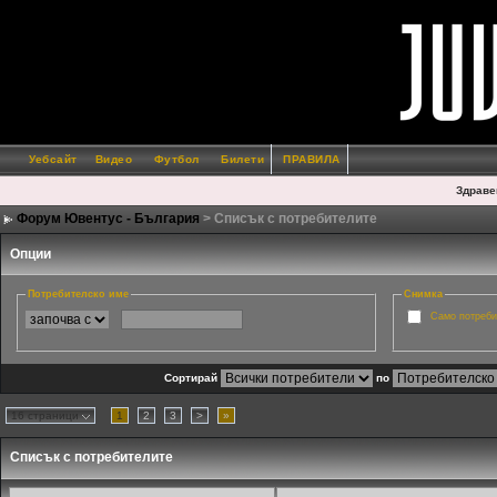
Уебсайт
Видео
Футбол
Билети
ПРАВИЛА
Здраве
Форум Ювентус - България
> Списък с потребителите
Опции
Потребителско име
Снимка
Само потреби
Сортирай
по
16 страници
1
2
3
>
»
Списък с потребителите