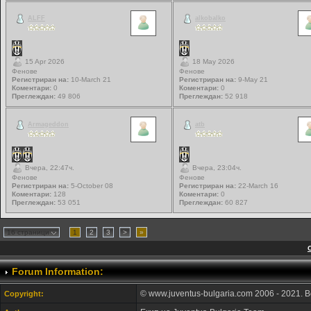
ALFF
alkobalko
15 Apr 2026
18 May 2026
Фенове
Фенове
Регистриран на:
10-March 21
Регистриран на:
9-May 21
Коментари:
0
Коментари:
0
Преглеждан:
49 806
Преглеждан:
52 918
Armageddon
atb
Вчера, 22:47ч.
Вчера, 23:04ч.
Фенове
Фенове
Регистриран на:
5-October 08
Регистриран на:
22-March 16
Коментари:
128
Коментари:
0
Преглеждан:
53 051
Преглеждан:
60 827
16 страници
1
2
3
>
»
Forum Information:
© www.juventus-bulgaria.com 2006 - 2021. 
Copyright: