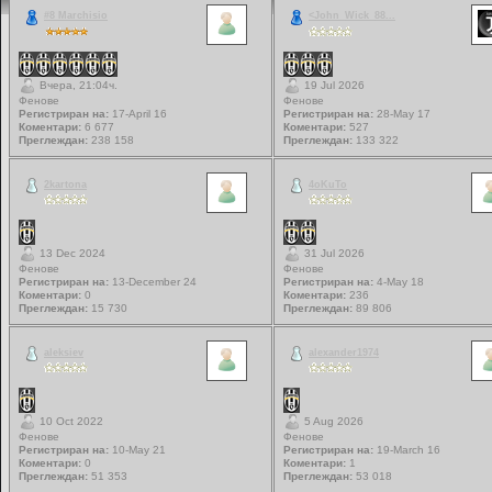
#8 Marchisio
<John_Wick_88...
Вчера, 21:04ч.
19 Jul 2026
Фенове
Фенове
Регистриран на:
17-April 16
Регистриран на:
28-May 17
Коментари:
6 677
Коментари:
527
Преглеждан:
238 158
Преглеждан:
133 322
2kartona
4oKuTo
13 Dec 2024
31 Jul 2026
Фенове
Фенове
Регистриран на:
13-December 24
Регистриран на:
4-May 18
Коментари:
0
Коментари:
236
Преглеждан:
15 730
Преглеждан:
89 806
aleksiev
alexander1974
10 Oct 2022
5 Aug 2026
Фенове
Фенове
Регистриран на:
10-May 21
Регистриран на:
19-March 16
Коментари:
0
Коментари:
1
Преглеждан:
51 353
Преглеждан:
53 018