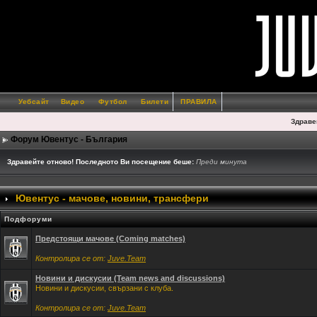
Уебсайт
Видео
Футбол
Билети
ПРАВИЛА
Здраве
Форум Ювентус - България
Здравейте отново! Последното Ви посещение беше:
Преди минута
Ювентус - мачове, новини, трансфери
Подфоруми
Предстоящи мачове (Coming matches)
Контролира се от:
Juve.Team
Новини и дискусии (Team news and discussions)
Новини и дискусии, свързани с клуба.
Контролира се от:
Juve.Team