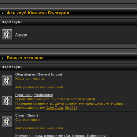
Фен клуб Ювентус България
Подфоруми
Анкети
Всичко останало
Подфоруми
Общ форум (General forum)
Нещата от живота.
Контролира се от:
Juve.Team
Прогнози (Predictions)
Игрите "Класическите 3" и "Ювемания" ви очакват!
Проверете си знанията с други потребители преди да пуснете фиша ;)
Контролира се от:
Juve.Team
,
Spark11
Спорт (Sport)
Световен спорт.
Контролира се от:
Juve.Team
Изкуство, наука, технологии (Art, Science, Technology)