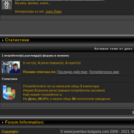
Музика, филми, книги...
Контролира се от:
Juve.Team
Статистики
Активни теми от днес
1 потребител(и) разглежда(т) форума в момента
1
гост(и),
0
регистриран(и),
0
скрит(и)
Покажи списъка по:
Последно действие
,
Потребителско име
Статистики
Потребителите ни са написали общо
3
коментара
Имаме
0
реални регистрирани потребители (активни)
Най-новият потребител е:
На
Днес, 08:37ч.
е имало общо
86
посетители наведнъж.
Forum Information:
© www.juventus-bulgaria.com 2006 - 2021. 
Copyright: