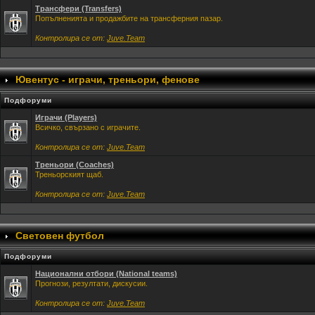
Трансфери (Transfers)
Попълненията и продажбите на трансферния пазар.
Контролира се от:
Juve.Team
Ювентус - играчи, треньори, фенове
Подфоруми
Играчи (Players)
Всичко, свързано с играчите.
Контролира се от:
Juve.Team
Треньори (Coaches)
Треньорският щаб.
Контролира се от:
Juve.Team
Световен футбол
Подфоруми
Национални отбори (National teams)
Прогнози, резултати, дискусии.
Контролира се от:
Juve.Team