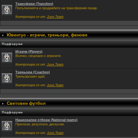
Трансфери (Transfers)
Попълненията и продажбите на трансферния пазар.
Контролира се от:
Juve.Team
Ювентус - играчи, треньори, фенове
Подфоруми
Играчи (Players)
Всичко, свързано с играчите.
Контролира се от:
Juve.Team
Треньори (Coaches)
Треньорският щаб.
Контролира се от:
Juve.Team
Световен футбол
Подфоруми
Национални отбори (National teams)
Прогнози, резултати, дискусии.
Контролира се от:
Juve.Team