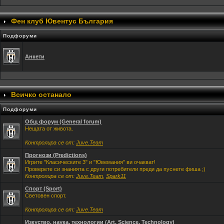
Фен клуб Ювентус България
Подфоруми
Анкети
Всичко останало
Подфоруми
Общ форум (General forum)
Нещата от живота.
Контролира се от:
Juve.Team
Прогнози (Predictions)
Игрите "Класическите 3" и "Ювемания" ви очакват!
Проверете си знанията с други потребители преди да пуснете фиша ;)
Контролира се от:
Juve.Team
,
Spark11
Спорт (Sport)
Световен спорт.
Контролира се от:
Juve.Team
Изкуство, наука, технологии (Art, Science, Technology)