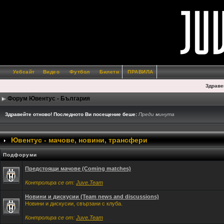
Уебсайт
Видео
Футбол
Билети
ПРАВИЛА
Здраве
Форум Ювентус - България
Здравейте отново! Последното Ви посещение беше:
Преди минута
Ювентус - мачове, новини, трансфери
Подфоруми
Предстоящи мачове (Coming matches)
Контролира се от:
Juve.Team
Новини и дискусии (Team news and discussions)
Новини и дискусии, свързани с клуба.
Контролира се от:
Juve.Team