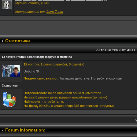
Музика, филми, книги...
Контролира се от:
Juve.Team
Статистики
Активни теми от днес
13 потребител(и) разглежда(т) форума в момента
12
гост(и),
1
регистриран(и),
0
скрит(и)
Dobcho79
Покажи списъка по:
Последно действие
,
Потребителско име
Статистики
Потребителите ни са написали общо
9
коментара
Имаме
0
реални регистрирани потребители (активни)
Най-новият потребител е:
На
Днес, 09:45ч.
е имало общо
345
посетители наведнъж.
Forum Information: