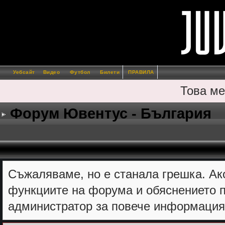
Уебсайт
Видео
Футбол
Билети
ПРАВИЛА
Това ме
Форум Ювентус - България
Съжалявамe, но е станала грешка. Ак
функциите на форума и обяснението п
администратор за повече информация