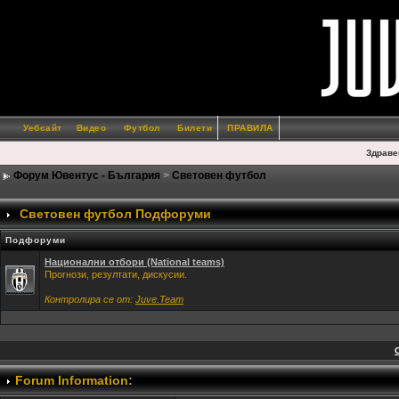
Уебсайт
Видео
Футбол
Билети
ПРАВИЛА
Здраве
Форум Ювентус - България
>
Световен футбол
Световен футбол Подфоруми
Подфоруми
Национални отбори (National teams)
Прогнози, резултати, дискусии.
Контролира се от:
Juve.Team
Forum Information: