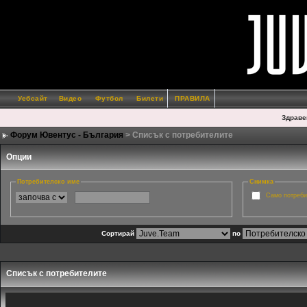
Уебсайт
Видео
Футбол
Билети
ПРАВИЛА
Здраве
Форум Ювентус - България
> Списък с потребителите
Опции
Потребителско име
Снимка
Само потреби
Сортирай
по
Списък с потребителите