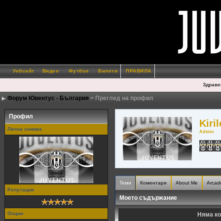
Уебсайт
Видео
Футбол
Билети
ПРАВИЛА
Здраве
Форум Ювентус - България
> Преглед на профил
Профил
Kiri
Лична снимка
Admin
Теми
Коментари
About Me
Arcad
Репутация
Моето съдържание
Опции
Няма ко