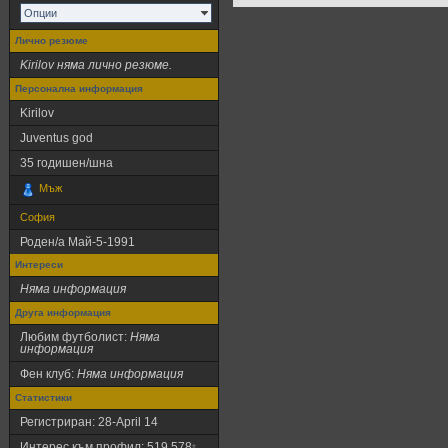
Опции
Лично резюме
Kirilov няма лично резюме.
Персонална информация
Kirilov
Juventus god
35
годишен/шна
Мъж
София
Роден/а
Май-5-1991
Интереси
Няма информация
Друга информация
Любим футболист:
Няма
информация
Фен клуб:
Няма информация
Статистики
Регистриран: 28-April 14
Интерес към профил: 519 578
*