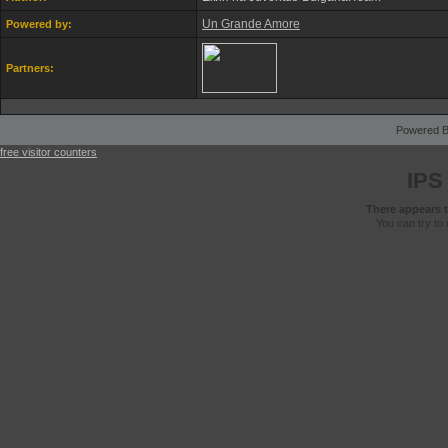
Un Grande Amore
Powered by:
Partners:
Powered B
free visitor counters
IPS
There appears t
You can try to 