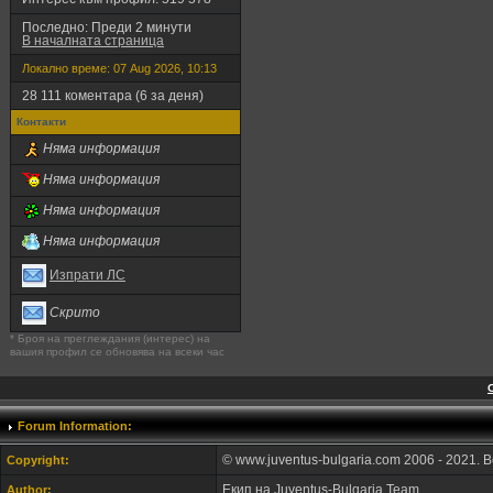
Последно: Преди 2 минути
В началната страница
Локално време: 07 Aug 2026, 10:13
28 111 коментара (6 за деня)
Контакти
Няма информация
Няма информация
Няма информация
Няма информация
Изпрати ЛС
Скрито
* Броя на преглеждания (интерес) на
вашия профил се обновява на всеки час
Forum Information:
© www.juventus-bulgaria.com 2006 - 2021. 
Copyright:
Екип на Juventus-Bulgaria.Team
Author: