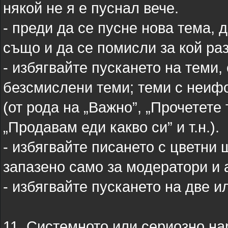
някой не я е пуснал вече.
- преди да се пусне нова тема, 
също и да се помисли за кой раз
- избягвайте пускането на теми,
безсмислени теми; теми с неиф
(от рода на „Важно”, „Прочетете 
„Продавам еди какво си” и т.н.).
- избягвайте писането с цветни 
запазено само за модератори и 
- избягвайте пускането на две и
11. Системното или сериозно на