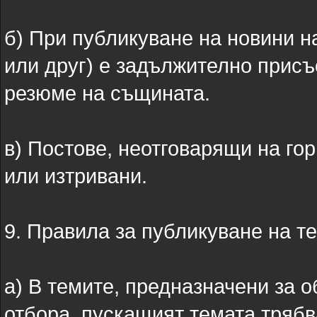
б) При публикуване на новини н
или друг) е задължително присъ
резюме на същината.
в) Постове, неотговарящи на го
или изтривани.
9. Правила за публикуване на т
а) В темите, предназначени за 
отбора, пускащият темата трябв