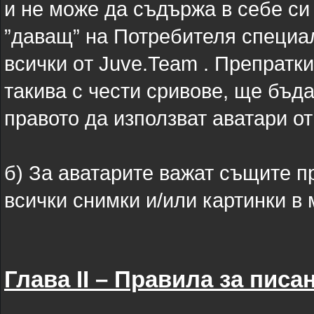
и не може да съдържа в себе си
”даващ” на Потребителя специал
всички oт Juve.Team . Препратк
такива с чести сривове, ще бъд
правото да използват аватари от
б) За аватарите важат същите п
всички снимки и/или картинки в
Глава II – Правила за пис