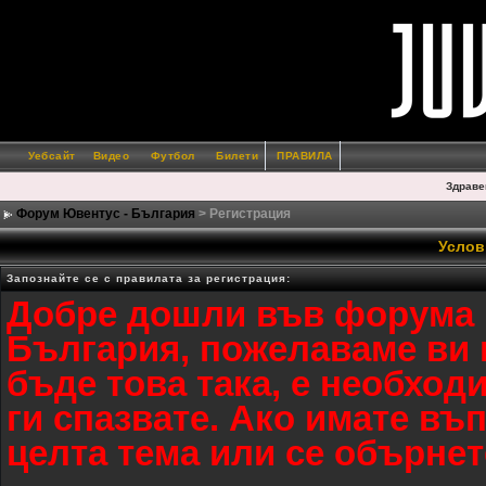
Уебсайт
Видео
Футбол
Билети
ПРАВИЛА
Здраве
Форум Ювентус - България
> Регистрация
Услов
Запознайте се с правилата за регистрация:
Добре дошли във форумa 
България, пожелаваме ви п
бъде това така, е необход
ги спазвате. Ако имате въ
целта тема или се обърнет