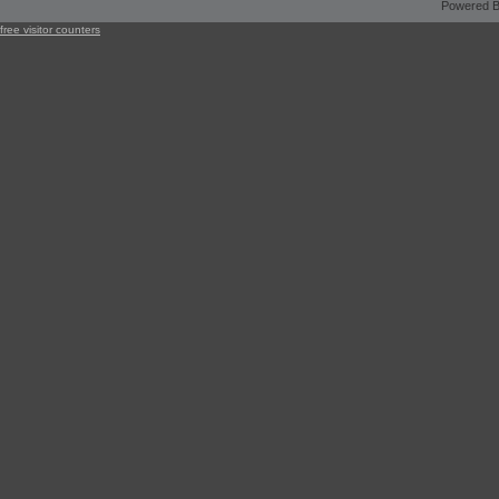
Powered B
free visitor counters