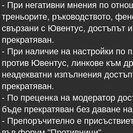
- При негативни мнения по отно
треньорите, ръководството, фено
свързани с Ювентус, достъпът 
прекратяван.
- При наличие на настройки по
против Ювентус, линкове към др
неадекватни изпълнения достъп
прекратяван.
- По преценка на модератор до
бъде прекратяван без даване на
- Препоръчително е присъствие
във форум "Противници".