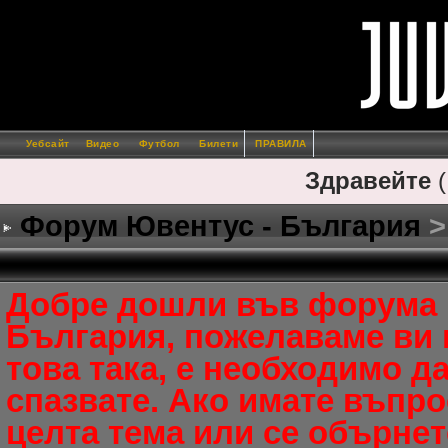
Уебсайт
Видео
Футбол
Билети
ПРАВИЛА
Здравейте
Форум Ювентус - България
>
Добре дошли във форумa 
България, пожелаваме ви п
това така, е необходимо да
спазвате. Ако имате въпро
целта тема или се обърнет