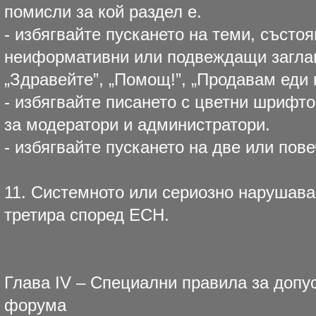
помисли за кой раздел е.
- избягвайте пускането на теми, състо
неиформативни или подвеждащи заглави
„Здравейте”, „Помощ!”, „Продавам еди ка
- избягвайте писането с цветни шрифто
за модератори и администратори.
- избягвайте пускането на две или пов
11. Системното или сериозно нарушава
третира според ЕСН.
Глава IV – Специални правила за допу
форума