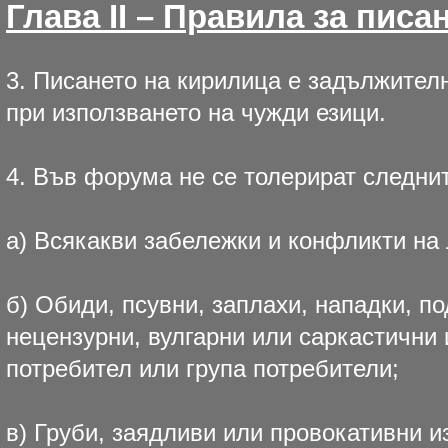
Глава II – Правила за пис
3. Писането на кирилица е задължителн
при използването на чужди езици.
4. Във форума не се толерират следни
а) Всякакви забележки и конфликти на 
б) Обиди, псувни, заплахи, нападки, п
нецензурни, вулгарни или саркастични
потребител или група потребители;
в) Груби, заядливи или провокативни 