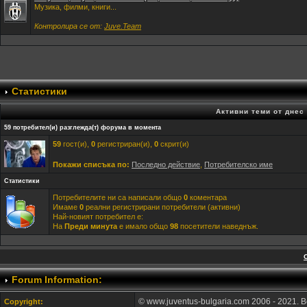
Музика, филми, книги...
Контролира се от:
Juve.Team
Статистики
Активни теми от днес
59 потребител(и) разглежда(т) форума в момента
59
гост(и),
0
регистриран(и),
0
скрит(и)
Покажи списъка по:
Последно действие
,
Потребителско име
Статистики
Потребителите ни са написали общо
0
коментара
Имаме
0
реални регистрирани потребители (активни)
Най-новият потребител е:
На
Преди минута
е имало общо
98
посетители наведнъж.
Forum Information:
© www.juventus-bulgaria.com 2006 - 2021. 
Copyright: