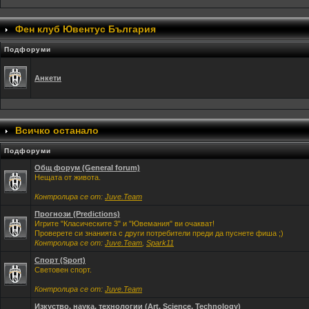
Фен клуб Ювентус България
Подфоруми
Анкети
Всичко останало
Подфоруми
Общ форум (General forum)
Нещата от живота.
Контролира се от:
Juve.Team
Прогнози (Predictions)
Игрите "Класическите 3" и "Ювемания" ви очакват!
Проверете си знанията с други потребители преди да пуснете фиша ;)
Контролира се от:
Juve.Team
,
Spark11
Спорт (Sport)
Световен спорт.
Контролира се от:
Juve.Team
Изкуство, наука, технологии (Art, Science, Technology)