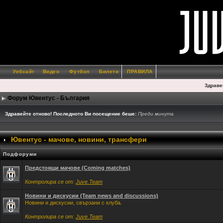
Уебсайт
Видео
Футбол
Билети
ПРАВИЛА
Здраве
Форум Ювентус - България
Здравейте отново! Последното Ви посещение беше:
Преди минута
Ювентус - мачове, новини, трансфери
Подфоруми
Предстоящи мачове (Coming matches)
Контролира се от:
Juve.Team
Новини и дискусии (Team news and discussions)
Новини и дискусии, свързани с клуба.
Контролира се от:
Juve.Team