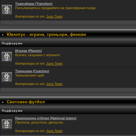
Трансфери (Transfers)
Попълненията и продажбите на трансферния пазар.
Контролира се от:
Juve.Team
Ювентус - играчи, треньори, фенове
Подфоруми
Играчи (Players)
Всичко, свързано с играчите.
Контролира се от:
Juve.Team
Треньори (Coaches)
Треньорският щаб.
Контролира се от:
Juve.Team
Световен футбол
Подфоруми
Национални отбори (National teams)
Прогнози, резултати, дискусии.
Контролира се от:
Juve.Team