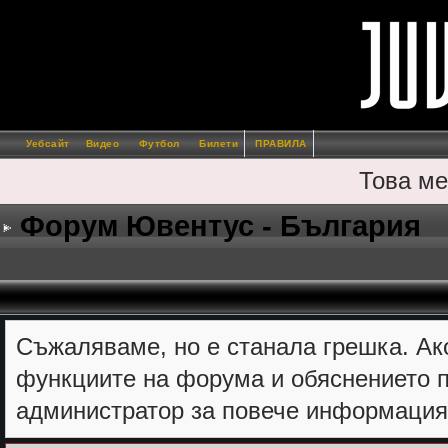
Уебсайт
Видео
Футбол
Билети
ПРАВИЛА
Това ме
Форум Ювентус - България
Съжалявамe, но е станала грешка. Ак
функциите на форума и обяснението п
администратор за повече информация