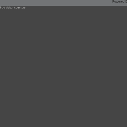
Powered B
free visitor counters