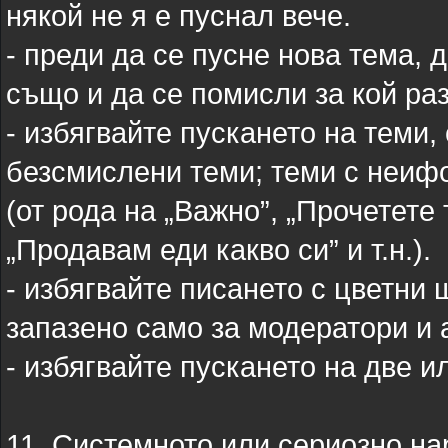
някой не я е пуснал вече.
- преди да се пусне нова тема, 
също и да се помисли за кой раз
- избягвайте пускането на теми,
безсмислени теми; теми с неиф
(от рода на „Важно”, „Прочетете 
„Продавам еди какво си” и т.н.).
- избягвайте писането с цветни 
запазено само за модератори и 
- избягвайте пускането на две и
11. Системното или сериозно на