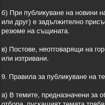
б) При публикуване на новини н
или друг) е задължително присъ
резюме на същината.
в) Постове, неотговарящи на го
или изтривани.
9. Правила за публикуване на т
а) В темите, предназначени за 
отбора, пускащият темата трябв