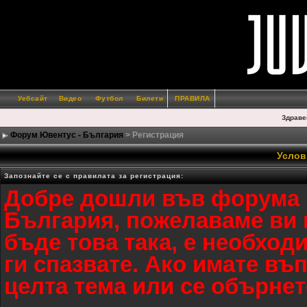
Уебсайт
Видео
Футбол
Билети
ПРАВИЛА
Здраве
Форум Ювентус - България
> Регистрация
Услов
Запознайте се с правилата за регистрация:
Добре дошли във форумa 
България, пожелаваме ви п
бъде това така, е необход
ги спазвате. Ако имате въ
целта тема или се обърнет