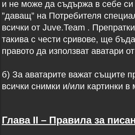
и не може да съдържа в себе си
”даващ” на Потребителя специал
всички oт Juve.Team . Препратк
такива с чести сривове, ще бъд
правото да използват аватари от
б) За аватарите важат същите п
всички снимки и/или картинки в
Глава II – Правила за пис