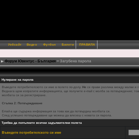
Уебсайт
Видео
Футбол
Билети
ПРАВИЛА
Форум Ювентус - България
> Загубена парола
Нулиране на парола
Въведете потребителското си име в полето по-долу.
Не
се прави разлика между малки и г
Веднага щом изпратите информацията, ще получите e-mail с молба за потвърждение; това
молбата си за регистриране.
Стъпка 2: Потвърждаване
Email-a ще съдържа информация за това как да потвърдиш молбата си.
След успешно потвърждаване ще можеш да влезеш с новата си парола.
Трябва да попълните всички задължителни полета
Въведете потребителското си име