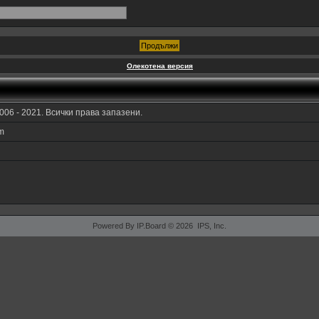
Олекотена версия
006 - 2021. Всички права запазени.
am
Powered By IP.Board © 2026 IPS, Inc.