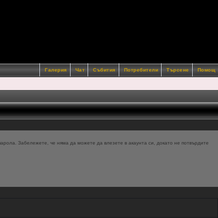
Галерия
Чат
Събития
Потребители
Търсене
Помощ
арола. Забележете, че няма да можете да влезете в акаунта си, докато не потвърдите