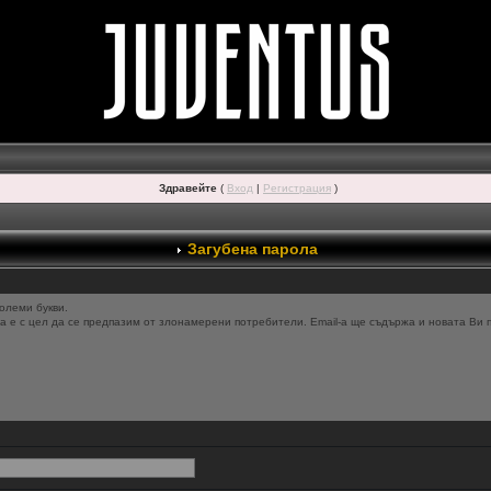
Здравейте
(
Вход
|
Регистрация
)
Загубена парола
олеми букви.
 е с цел да се предпазим от злонамерени потребители. Email-a ще съдържа и новата Ви п