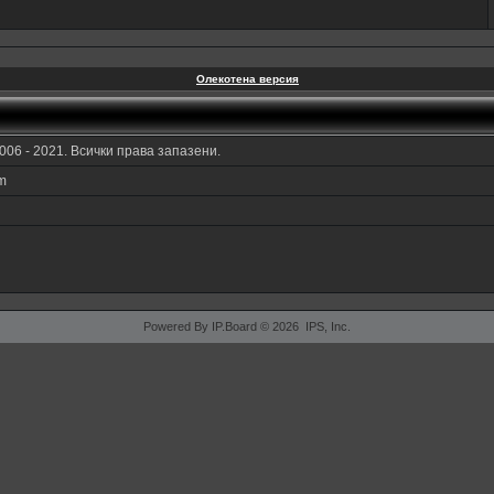
Олекотена версия
006 - 2021. Всички права запазени.
am
Powered By IP.Board © 2026 IPS, Inc.