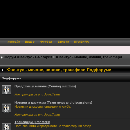
Уебсайт
Видео
Футбол
Билети
ПРАВИЛА
Форум Ювентус - България
>
Ювентус - мачове, новини, трансфери
Ювентус - мачове, новини, трансфери Подфоруми
Подфоруми
Предстоящи мачове (Coming matches)
Контролира се от:
Juve.Team
Новини и дискусии (Team news and discussions)
Новини и дискусии, свързани с клуба.
Контролира се от:
Juve.Team
Трансфери (Transfers)
Попълненията и продажбите на трансферния пазар.