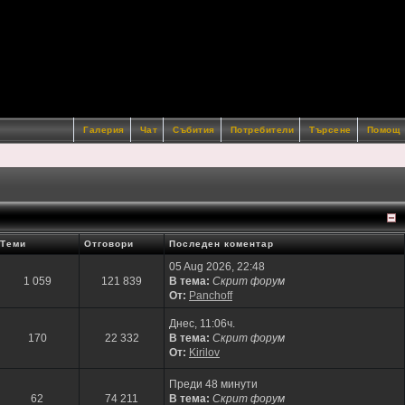
Галерия
Чат
Събития
Потребители
Търсене
Помощ
Теми
Отговори
Последен коментар
05 Aug 2026, 22:48
1 059
121 839
В тема:
Скрит форум
От:
Panchoff
Днес, 11:06ч.
170
22 332
В тема:
Скрит форум
От:
Kirilov
Преди 48 минути
62
74 211
В тема:
Скрит форум