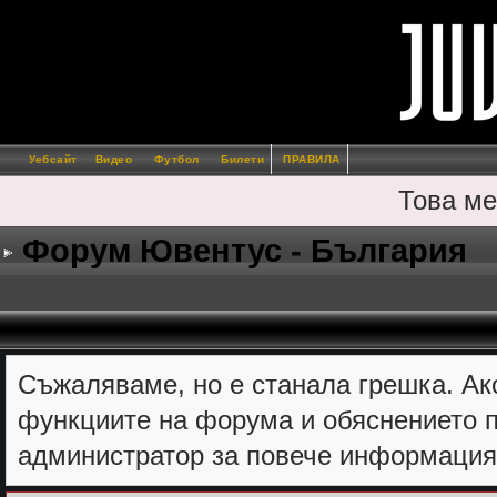
Уебсайт
Видео
Футбол
Билети
ПРАВИЛА
Това ме
Форум Ювентус - България
Съжалявамe, но е станала грешка. Ак
функциите на форума и обяснението п
администратор за повече информация