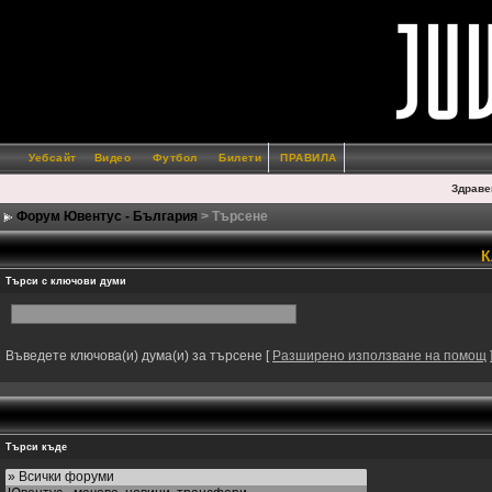
Уебсайт
Видео
Футбол
Билети
ПРАВИЛА
Здраве
Форум Ювентус - България
> Търсене
К
Търси с ключови думи
Въведете ключова(и) дума(и) за търсене
[
Разширено използване на помощ
Търси къде