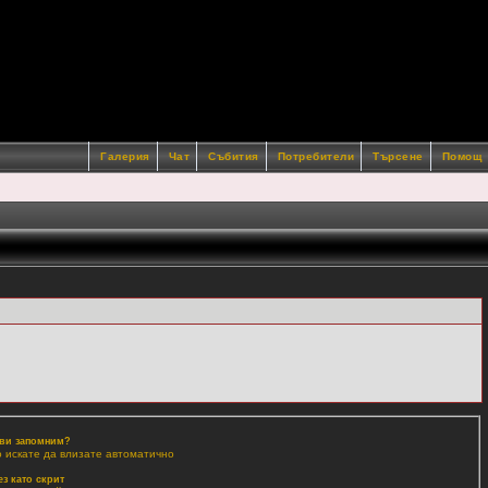
Галерия
Чат
Събития
Потребители
Търсене
Помощ
 ви запомним?
о искате да влизате автоматично
ез като скрит