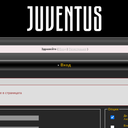
Здравейте
(
Вход
|
Регистрация
)
Вход
ре в страницата
Опции
Да
Ак
Вл