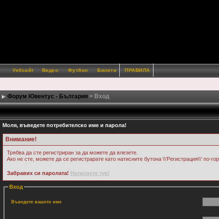
Уебсайт
Видео
Футбол
Билети
ПРАВИЛА
Форум Ювентус - България
> Вход
Моля, въведете потребителско име и парола!
Внимание!
Трябва да сте регистриран за да можете да влезете.
Ако не сте, можете да се регистрарате като натисните бутона \\'Регистрация\\' по-го
Забравих си паролата!
Натиснете тук!
Вход
Въведете вашето име